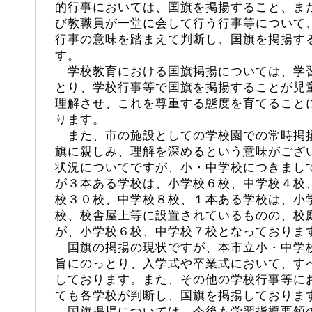
的行事においては、国旗を掲揚すること、ま
び教職員が一堂に会して行う行事等について
行事の意味を踏まえて判断し、国旗を掲揚す
す。
学校教育における国旗掲揚については、学
とり、学校行事等で国旗を掲揚することが児
理解させ、これを尊重する態度を育てること
ります。
また、市の施設としての学校園での常時掲
旗に親しみ、理解を深めるという意味がござ
状況についてですが、小・中学校につきまし
が３本ある学校は、小学校６校、中学校４校
校３０校、中学校８校、１本ある学校は、小
校、校舎屋上等に設置されているものの、校
が、小学校６校、中学校７校となっておりま
国旗の掲揚の現状ですが、本市立小・中学
旨にのっとり、入学式や卒業式において、す
しております。また、その他の学校行事等に
ても各学校が判断し、国旗を掲揚しておりま
国旗掲揚については、今後も学習指導要領