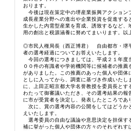
おります。
今後は現在策定中の堺産業振興アクション
成長産業分野への進出や企業投資を促進する
生かした内需型産業を育成、誘致するなど、
用の創出と税源涵養に努めてまいります。以
◎市民人権局長（西正博君） 自由都市・堺
者の選考経過についてお答えいたします。
今回の選考につきましては、平成２１年度
００件の有識者や学術機関等に候補者の推薦
がありました。この推薦のあった個人や団体
としに入ってから、調査に基づき作成いたし
に、上田正昭京都大学名誉教授を委員長とす
わたって御審議いただき、その選考結果の報
に市が受賞者を決定し、発表したところであ
次に、賞の選考内容の公開をしてはどうか
えいたします。
選考委員の自由な議論や意思決定を担保す
補に挙がった個人や団体の方々のそれぞれす