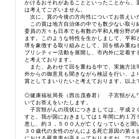
かけるおそれがあることといったことから、
は考えてございません。
次に、賞の今後の方向性についてお答えい
この賞は地方自治体の中でも数少ない取り
委員の方々も日本でも有数の平和人権分野の
ます。このような特性を生かしまして、平和
堺を象徴する取り組みとして、回を積み重ね
ブリシティー活動を展開し、市内外に定着す
と考えております。
また、あわせて回を重ねる中で、実施方法
外からの御意見も聞きながら検証を行い、よ
賞としてまいりたいと考えております。以上
◎健康福祉局長（西出茂春君） 子宮頸がん
いてお答えをいたします。
子宮頸がんの現状につきましては、平成２
すと、我が国におきましては１年間に約１万
患し、約３，５００人が亡くなっていると聞
３０歳代の女性のがんによる死亡原因の第１
における罹患率が高まっておりますが、ワク