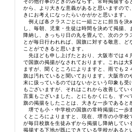
その他行事のときのみならず、常時掲揚する
から、より大きな意義があると思いますので
きにお考えになったらいかがかと思います。
例えば各クラスごとに一組ごとに担当を決
し、毎朝、児童・生徒は時間を決めて掲揚、
降納し、きっちり日の丸を畳んで、次のクラ
とが毎日行われれば、国旗に対する敬意、ど
ことができると思います。
先ほども申し上げたとおり、大阪市では４
で国旗の掲揚がなされております。これは大
ますが、聞くところによりますと、雨でも２
旗は汚れていると聞いております。大阪市の
末に扱っているのではないかという印象も受
もございますが、それはこれから改善してい
言葉もございました。とにもかくにも、すべ
旗の掲揚をしたことは、大きな一歩であると
堺でも小・中学校の国旗の常時掲揚に一歩
くところによりますと、現在、堺市の小学校
が毎日校旗を生徒みずから掲揚し降納してい
掲揚する下地が既にできている学校があると