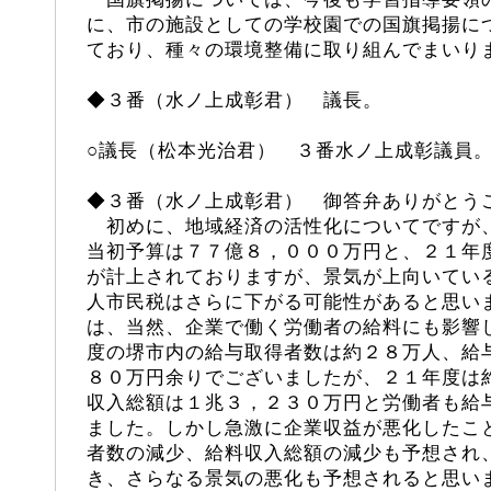
に、市の施設としての学校園での国旗掲揚に
ており、種々の環境整備に取り組んでまいり
◆３番（水ノ上成彰君） 議長。
○議長（松本光治君） ３番水ノ上成彰議員
◆３番（水ノ上成彰君） 御答弁ありがとう
初めに、地域経済の活性化についてですが
当初予算は７７億８，０００万円と、２１年
が計上されておりますが、景気が上向いてい
人市民税はさらに下がる可能性があると思い
は、当然、企業で働く労働者の給料にも影響
度の堺市内の給与取得者数は約２８万人、給
８０万円余りでございましたが、２１年度は
収入総額は１兆３，２３０万円と労働者も給
ました。しかし急激に企業収益が悪化したこ
者数の減少、給料収入総額の減少も予想され
き、さらなる景気の悪化も予想されると思い