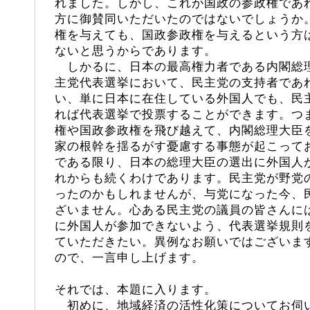
れました。しかし、これが国政の参政権であ
方に御賛同いただいたのではないでしょうか
権を与えても、国政参政権を与えるという方
ないと思うからであります。
しかるに、日本の最高権力者である内閣総
主党代表選挙において、民主党の支持者であ
い、単に日本に在住している外国人でも、民
れば代表選挙で投票することができます。つ
権や国政参政権を飛び越えて、内閣総理大臣
家の根幹を揺るがす憂慮する事態が起こって
である限り、日本の総理大臣の選出に外国人
れからも続くわけであります。民主党が野党
ったのかもしれませんが、与党になった今、
ざいません。心ある民主党の議員の皆さんに
に外国人が参加できないよう、代表選挙規則
ていただきたい。異例なお願いではございま
ので、一言申し上げます。
それでは、本題に入ります。
初めに、地域経済の活性化策についてお伺