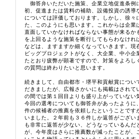
御答弁いただいた施策、企業立地促進条例
初、促進または賃料の補助、設備投資の誘導
については評価しております。しかし、徐々
た、このようにも思います。これからは企業
直面していかなければならない事態が来るか
を上回るような施策を断行してもらわなけれ
などは、ますますか細くなっていきます。現
ビッグプロジェクトがなく、大企業、中小企
たとおり疲弊が顕著ですので、対策をよろし
の質問は終わりたいと思います。
続きまして、自由都市・堺平和貢献賞につい
だきましたが、広報さかいにも掲載はされて
の間では第１回目よりも盛り上がっていない
今回の選考についても御答弁があったように
件の候補者の推薦を依頼したということです
いました。２年前も３６件しか返答がござい
も非常に返答が少ない、どうなっているんだ
が、今年度はさらに推薦数が減ったことが、