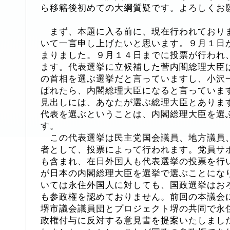
ら移籍後初めての大綱質疑です。よろしくお
まず、本題に入る前に、現在行われており
いて一言申し上げたいと思います。９月１日
まりました。９月１４日までに投票が行われ
ます。代表選挙に立候補した菅内閣総理大臣
の首相を選ぶ選挙だと言っていますし、小沢
ばれたら、内閣総理大臣になると言っていま
見出しには、あなたが選ぶ総理大臣とありま
代表を選ぶということは、内閣総理大臣を選
す。
この代表選挙は民主党国会議員、地方議員
者として、投票によって行われます。党員サ
も含まれ、在日外国人も代表選挙の投票を行
が日本の内閣総理大臣を選挙で選ぶことにな
いては永住外国人に対しても、国政選挙はお
も参政権を認めておりません。前回の本議会
堺市議会議員団とプロジェクト堺の共同で永
政権付与に反対する意見書を提案いたしまし