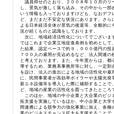
議員仰せのとおり、２００８年１０月のリ
し、景気が激しく落ち込み、その中から一部
いう情報も入っておりますけども、なおデフ
ど、まだまだ不安定な状況にあります。さら
よる日本経済全体が景気の後退等、全般的に
況が続くものと認識をしております。
次に、地域経済活性化についてでございま
ではこれまで企業立地促進条例を初めとして
た結果、認定ベースで約９，０００億円の投
７００人の雇用が見込めるなど、法人関連の
と考えております。また、今年度からは、都
導するため、業務系事務所等に対し、一定割
を設け、法人の進出による地域の活性化や雇
に、民間事業者が高効率ボイラーや太陽光発
新エネ設備等を導入した際に補助することで
ど、地域の産業の活性化を図ってきたところ
このほか、地域の中小企業と大企業のビジ
拓支援を実施しているほか、中小企業と大学
間連携による競争力の強化事業に加え、各種
業のビジネスチャンス拡大を支援することで