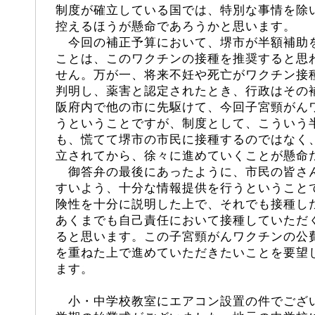
制度が確立している国では、特別な事情を除
控えるほうが懸命であろうかと思います。
今回の補正予算において、堺市が半額補助
ことは、このワクチンの接種を推奨すると思
せん。万が一、将来不妊や死亡がワクチン接
判明し、薬害と認定されたとき、行政はその
阪府内で他の市に先駆けて、今回子宮頸がん
うということですが、制度として、こういう
も、慌てて堺市の市民に接種するのではなく
立されてから、徐々に進めていくことが懸命
御答弁の最後にあったように、市民の皆さ
すいよう、十分な情報提供を行うということ
険性を十分に説明した上で、それでも接種し
あくまでも自己責任において接種していただ
ると思います。この子宮頸がんワクチンの公
を重ねた上で進めていただきたいことを要望
ます。
小・中学校教室にエアコン設置の件でござ