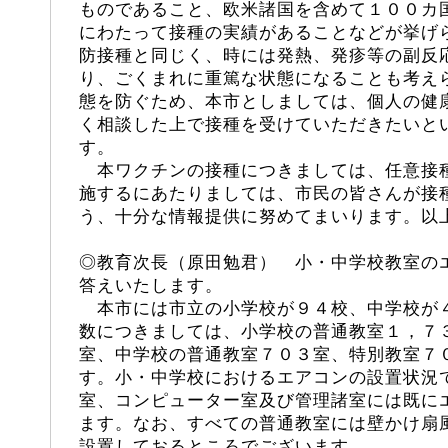
ものであること、欧米諸国を含めて１００カ
にわたって接種の実績があることなどが挙げ
防接種と同じく、時には発熱、発疹等の副反
り、ごくまれに重篤な状態になることも考え
態を防ぐため、本市としましては、個人の健
く相談した上で接種を受けていただきたいと
す。
本ワクチンの接種につきましては、任意接
施するにあたりましては、市民の皆さんが接
う、十分な情報提供に努めてまいります。以
◎教育次長（原田勉君） 小・中学校教室の
答えいたします。
本市には市立の小学校が９４校、中学校が
数につきましては、小学校の普通教室１，７
室、中学校の普通教室７０３室、特別教室７
す。小・中学校におけるエアコンの設置状況
室、コンピューター室及び管理諸室には既に
ます。なお、すべての普通教室には壁かけ扇
設置しておるところでございます。