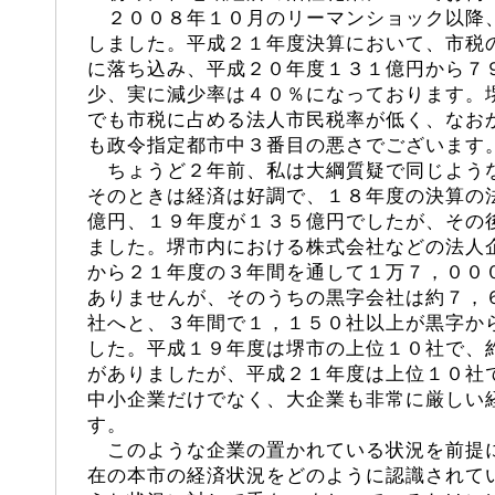
２００８年１０月のリーマンショック以降
しました。平成２１年度決算において、市税
に落ち込み、平成２０年度１３１億円から７
少、実に減少率は４０％になっております。
でも市税に占める法人市民税率が低く、なお
も政令指定都市中３番目の悪さでございます
ちょうど２年前、私は大綱質疑で同じよう
そのときは経済は好調で、１８年度の決算の
億円、１９年度が１３５億円でしたが、その
ました。堺市内における株式会社などの法人
から２１年度の３年間を通して１万７，００
ありませんが、そのうちの黒字会社は約７，
社へと、３年間で１，１５０社以上が黒字か
した。平成１９年度は堺市の上位１０社で、
がありましたが、平成２１年度は上位１０社
中小企業だけでなく、大企業も非常に厳しい
す。
このような企業の置かれている状況を前提
在の本市の経済状況をどのように認識されて