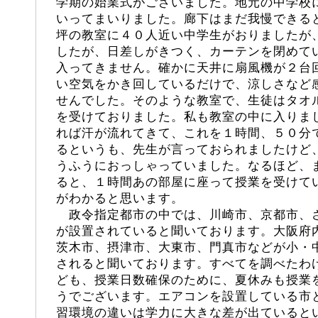
学期の始業式がございました。地元の中学校
いってまいりました。廊下はまだ我慢できる
坪の教室に４０人近い中学生がおりましたが
したが、日差しがきつく、カーテンを閉めて
入ってきません。確かに天井に扇風機が２台
い空気をかき回しているだけで、涼しさなど
せんでした。そのような教室で、生徒はタオ
を受けておりました。私も教室の中に入りま
れば汗が流れてきて、これを１時間、５０分
るというも、先生が言っておられましたけど
うふうにおっしゃっていました。なるほど、
ると、１時間あの部屋に座って授業を受けて
がわかると思います。
政令指定都市の中では、川崎市、京都市、
が設置されていると聞いております。大阪府
茨木市、摂津市、大東市、門真市などが小・
されると聞いております。すべてを調べたわ
ども、授業日数確保のために、夏休みも授業
うでございます。エアコンを設置している市
習環境の違いは学力に大きな差が出ていると