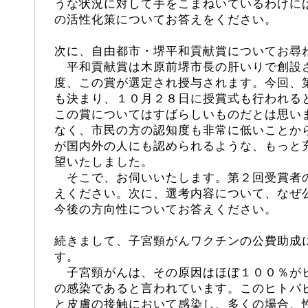
うな状況に対して手をこまねいているわけに
の活性化策についてお答えをください。
次に、自由都市・堺平和貢献賞についてお尋
平和貢献賞は木原前堺市長の肝いりで創設
度、この賞が選定され授与されます。今回、
も決まり、１０月２８日に授賞式も行われる
この賞についてはすばらしいものだとは思い
なく、市民の方の認知度も非常に低いことか
が国内外の人にも認められるような、もっと
望いたしました。
そこで、お伺いいたします。第２回受賞者
えください。次に、選考内容について、なぜ
今後の方向性についてお答えください。
続きまして、子宮頸がんワクチンの公費助成
す。
子宮頸がんは、その原因はほぼ１００％が
の感染であると言われています。このヒトパ
と皮膚の接触において感染し、多くの場合、