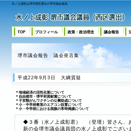
水ノ上成彰は堺市西区選出の堺市議会議員。
TOP
プロフィール
政策・政治理念
議会報告
堺市議会報告 議会発言集
平成22年9月3日 大綱質疑
＊地域経済の活性化策について
＊自由都市・堺平和貢献賞について
＊子宮頸がんワクチンの公費助成について
＊小・中学校教室のエアコン設置について
＊小・中学校における国旗の常時掲揚について
◆３番（水ノ上成彰君） （登壇）皆さん、
新の会堺市議会議員団の水ノ上成彰でござい