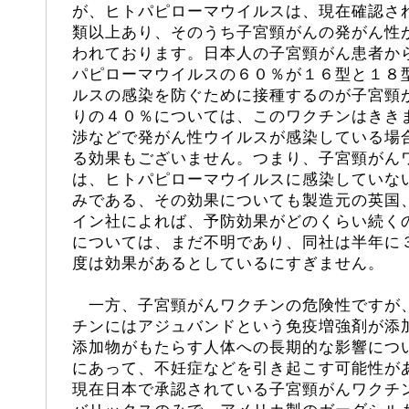
が、ヒトパピローマウイルスは、現在確認さ
類以上あり、そのうち子宮頸がんの発がん性
われております。日本人の子宮頸がん患者か
パピローマウイルスの６０％が１６型と１８
ルスの感染を防ぐために接種するのが子宮頸
りの４０％については、このワクチンはきき
渉などで発がん性ウイルスが感染している場
る効果もございません。つまり、子宮頸がん
は、ヒトパピローマウイルスに感染していな
みである、その効果についても製造元の英国
イン社によれば、予防効果がどのくらい続く
については、まだ不明であり、同社は半年に
度は効果があるとしているにすぎません。
一方、子宮頸がんワクチンの危険性ですが
チンにはアジュバンドという免疫増強剤が添
添加物がもたらす人体への長期的な影響につ
にあって、不妊症などを引き起こす可能性が
現在日本で承認されている子宮頸がんワクチ