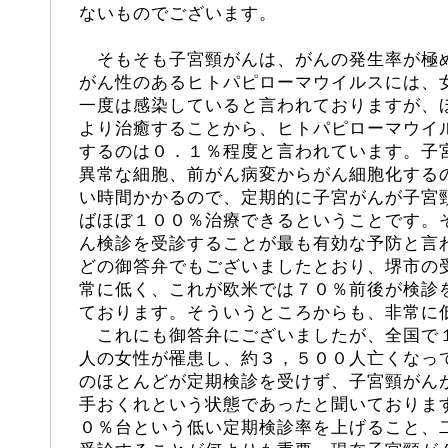
ないものでございます。
そもそも子宮頸がんは、がんの発生率が極
がん性のあるヒトパピローマウイルスには、
一度は感染していると言われておりますが、
より治癒することから、ヒトパピローマウイ
するのは０．１％程度と言われています。子
異常な細胞、前がん病変からがん細胞化する
い時間かかるので、定期的に子宮がんが子宮
ばほぼ１００％治療できるということです。
ん検診を受診することが最も有効な予防と言
どの御答弁でもございましたとおり、堺市の
常に低く、これが欧米では７０％前後が検診
ております。そういうところからも、非常に
これにも御答弁にございましたが、全国で
人の女性が罹患し、約３，５００人亡くなっ
のほとんどが定期検診を受けず、子宮頸がん
手おくれという状態であったと聞いておりま
０％台という低い定期検診率を上げること、